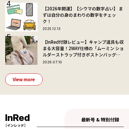
【2026年開運】【シウマの数字占い】 ま
ずは自分の身のまわりの数字をチェッ
ク！
2025.12.13
【InRed付録レビュー】キャンプ道具も収
まる大容量！2WAY仕様の「ムーミン ショ
ルダーストラップ付きボストンバッグ」
が夏旅におすすめな理由
2026.07.10
View more
InRed
最新号 & 特別付録
［インレッド］