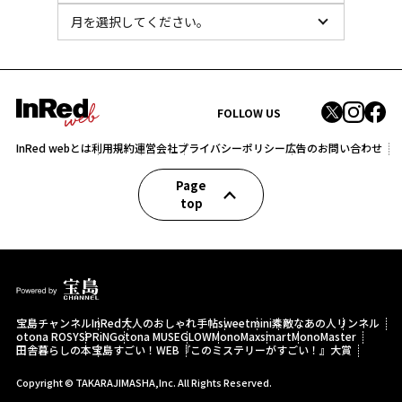
FOLLOW US
InRed webとは
利用規約
運営会社
プライバシーポリシー
広告のお問い合わせ
Page
top
宝島チャンネル
InRed
大人のおしゃれ手帖
sweet
mini
素敵なあの人
リンネル
otona ROSY
SPRiNG
otona MUSE
GLOW
MonoMax
smart
MonoMaster
田舎暮らしの本
宝島すごい！WEB
『このミステリーがすごい！』大賞
Copyright © TAKARAJIMASHA,Inc. All Rights Reserved.