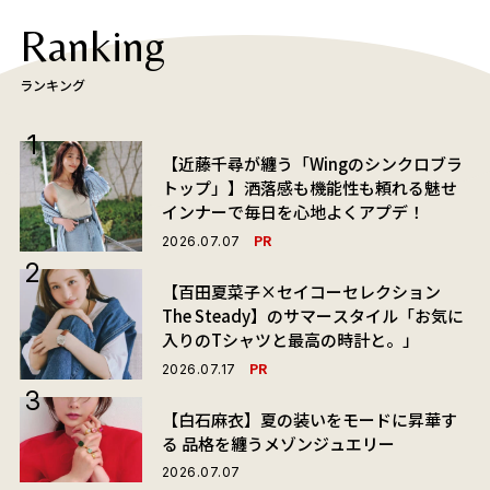
Ranking
ランキング
【近藤千尋が纏う「Wingのシンクロブラ
トップ」】洒落感も機能性も頼れる魅せ
インナーで毎日を心地よくアプデ！
PR
2026.07.07
【百田夏菜子×セイコーセレクション
The Steady】のサマースタイル「お気に
入りのTシャツと最高の時計と。」
PR
2026.07.17
【白石麻衣】夏の装いをモードに昇華す
る 品格を纏うメゾンジュエリー
2026.07.07