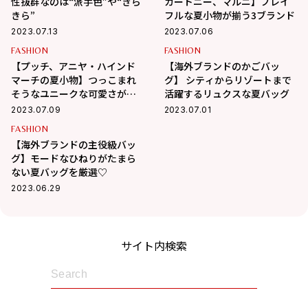
性抜群なのは“派手色”や“きら
カートニー、マルニ】プレイ
きら”
フルな夏小物が揃う3ブランド
2023.07.13
2023.07.06
FASHION
FASHION
【プッチ、アニヤ・ハインド
【海外ブランドのかごバッ
マーチの夏小物】つっこまれ
グ】 シティからリゾートまで
そうなユニークな可愛さがた
活躍するリュクスな夏バッグ
まらない♡
2023.07.09
2023.07.01
FASHION
【海外ブランドの主役級バッ
グ】モードなひねりがたまら
ない夏バッグを厳選♡
2023.06.29
サイト内検索