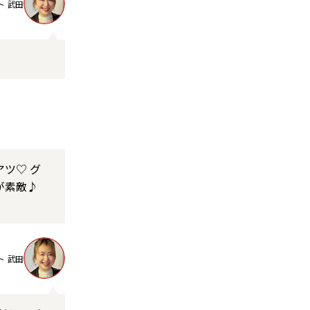
ト 武田
ツ♡ グ
が素敵♪
ト 武田