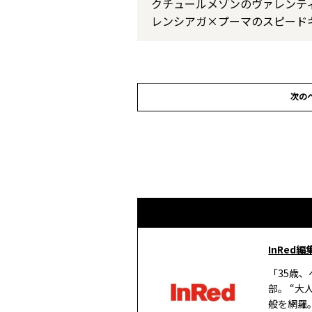
クチュールメゾンのヴァレンテ
レンシアガ×プーマのスピード
次の
InRed編
「35歳
部。 “
般を網羅