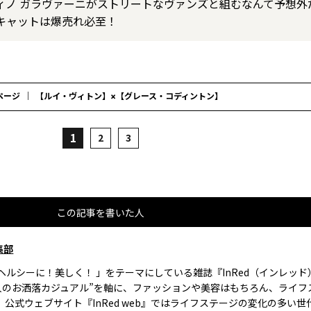
ィノ ガラヴァーニがストリートなヴァンズと組むなんて予想外
キャットは爆売れ必至！
ページ
【ルイ・ヴィトン】×【グレース・コディントン】
1
2
3
この記事を書いた人
集部
、ヘルシーに！美しく！ 」をテーマにしている雑誌『InRed（インレッ
大人のお洒落カジュアル”を軸に、ファッションや美容はもちろん、ライフ
。公式ウェブサイト『InRed web』ではライフステージの変化の多い世