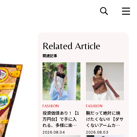
Related Article
関連記事
FASHION
FASHION
投資価値あり！【1
腕だって絶対に焼
万円台】で手に入
けたくない!! 【ダサ
れる、多様に楽し
くないアームカバ
む大人の「最旬シ
ーのコーデ術3選】
2026.08.04
2026.08.03