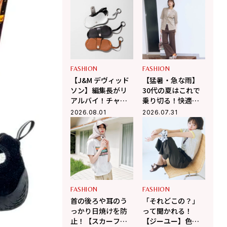
アーシャツ」
FASHION
FASHION
【J&M デヴィッド
【猛暑・急な雨】
ソン】編集長がリ
30代の夏はこれで
アルバイ！チャー
乗り切る！快適さ
ムにもなるメガネ
を味方にする「コ
2026.08.01
2026.07.31
ケースがこの夏大
スパ機能服」
活躍の予感
FASHION
FASHION
首の後ろや耳のう
「それどこの？」
っかり日焼けを防
って聞かれる！
止！【スカーフ付
【ジーユー】色違