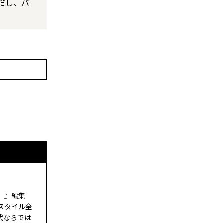
だし、バ
ド）』編集
スタイル全
代ならでは