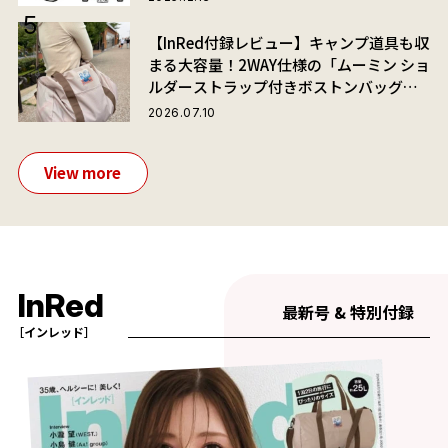
【InRed付録レビュー】キャンプ道具も収
まる大容量！2WAY仕様の「ムーミン ショ
ルダーストラップ付きボストンバッグ」
が夏旅におすすめな理由
2026.07.10
View more
InRed
最新号 & 特別付録
［インレッド］