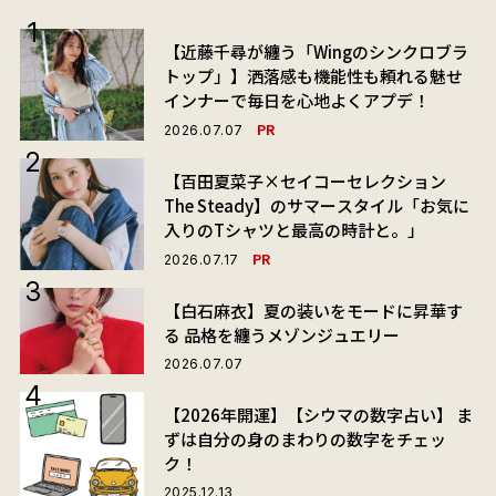
【近藤千尋が纏う「Wingのシンクロブラ
トップ」】洒落感も機能性も頼れる魅せ
インナーで毎日を心地よくアプデ！
PR
2026.07.07
【百田夏菜子×セイコーセレクション
The Steady】のサマースタイル「お気に
入りのTシャツと最高の時計と。」
PR
2026.07.17
【白石麻衣】夏の装いをモードに昇華す
る 品格を纏うメゾンジュエリー
2026.07.07
【2026年開運】【シウマの数字占い】 ま
ずは自分の身のまわりの数字をチェッ
ク！
2025.12.13