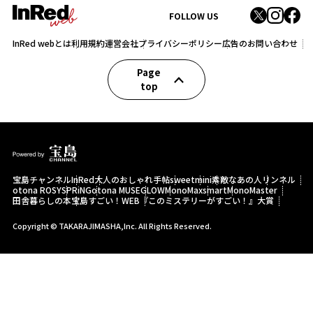
FOLLOW US
InRed webとは
利用規約
運営会社
プライバシーポリシー
広告のお問い合わせ
Page
top
宝島チャンネル
InRed
大人のおしゃれ手帖
sweet
mini
素敵なあの人
リンネル
otona ROSY
SPRiNG
otona MUSE
GLOW
MonoMax
smart
MonoMaster
田舎暮らしの本
宝島すごい！WEB
『このミステリーがすごい！』大賞
Copyright © TAKARAJIMASHA,Inc. All Rights Reserved.