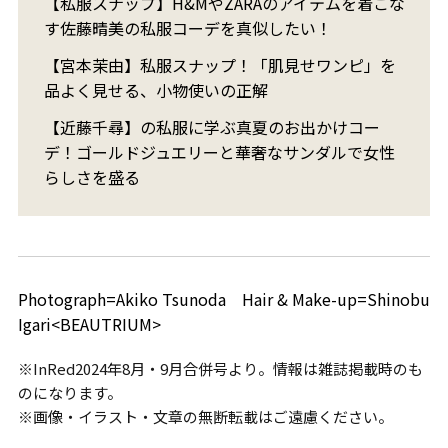
【私服スナップ】H&MやZARAのアイテムを着こな
す佐藤晴美の私服コーデを真似したい！
【宮本茉由】私服スナップ！「肌見せワンピ」を
品よく見せる、小物使いの正解
【近藤千尋】の私服に学ぶ真夏のお出かけコー
デ！ゴールドジュエリーと華奢なサンダルで女性
らしさを盛る
Photograph=Akiko Tsunoda Hair & Make-up=Shinobu
Igari<BEAUTRIUM>
※InRed2024年8月・9月合併号より。情報は雑誌掲載時のも
のになります。
※画像・イラスト・文章の無断転載はご遠慮ください。