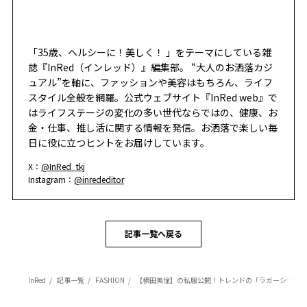
「35歳、ヘルシーに！美しく！ 」をテーマにしている雑
誌『InRed（インレッド）』編集部。 “大人のお洒落カジ
ュアル”を軸に、ファッションや美容はもちろん、ライフ
スタイル全般を網羅。公式ウェブサイト『InRed web』で
はライフステージの変化の多い世代ならではの、健康、お
金・仕事、推し活に関する情報を発信。お洒落で楽しい毎
日に役に立つヒントをお届けしています。
X：
@InRed_tkj
Instagram：
@inrededitor
記事一覧へ戻る
InRed
記事一覧
FASHION
【横田美憧】の私服公開！トレンドの「ラガーシャツ」はお腹チラ見せでヘルシーに着こなす