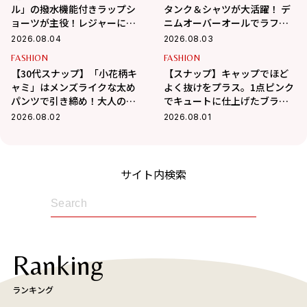
ル」の撥水機能付きラップシ
タンク＆シャツが大活躍！ デ
ョーツが主役！レジャーにも
ニムオーバーオールでラフに
最適なアクティブコーデ
まとめた真夏コーデ
2026.08.04
2026.08.03
FASHION
FASHION
【30代スナップ】「小花柄キ
【スナップ】キャップでほど
ャミ」はメンズライクな太め
よく抜けをプラス。1点ピンク
パンツで引き締め！大人の甘
でキュートに仕上げたブラッ
辛MIX最適解
クコーデ
2026.08.02
2026.08.01
サイト内検索
Ranking
ランキング