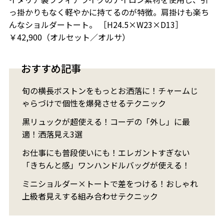
っ掛かりもなく軽やかに持てるのが特徴。肩掛けも楽ち
んなショルダートート。 ［H24.5×W23×D13］
￥42,900（オルセット／オルサ）
おすすめ記事
旬の横長ボストンをもっとお洒落に！チャームじ
ゃらづけで個性を爆発させるテクニック
黒リュックが超使える！コーデの「外し」に最
適！洒落見え3選
お仕事にも普段使いにも！エレガントすぎない
「きちんと感」ワンハンドルバッグが使える！
ミニショルダー×トートで差をつける！おしゃれ
上級者見えする組み合わせテクニック