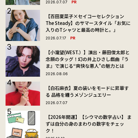
PR
2026.07.07
【百田夏菜子×セイコーセレクション
The Steady】のサマースタイル「お気に
入りのTシャツと最高の時計と。」
PR
2026.07.17
【小瀧望(WEST.）】演出・藤田俊太郎と
念願のタッグ！幻の井上ひさし戯曲『う
ま』で演じる“爽快な悪人”の魅力とは
2026.08.06
【白石麻衣】夏の装いをモードに昇華す
る 品格を纏うメゾンジュエリー
2026.07.07
【2026年開運】【シウマの数字占い】 ま
ずは自分の身のまわりの数字をチェッ
ク！