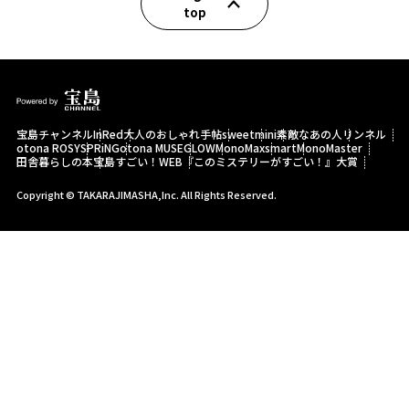
top
宝島チャンネル
InRed
大人のおしゃれ手帖
sweet
mini
素敵なあの人
リンネル
otona ROSY
SPRiNG
otona MUSE
GLOW
MonoMax
smart
MonoMaster
田舎暮らしの本
宝島すごい！WEB
『このミステリーがすごい！』大賞
Copyright © TAKARAJIMASHA,Inc. All Rights Reserved.