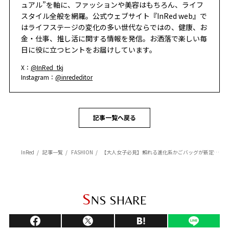
ュアル”を軸に、ファッションや美容はもちろん、ライフ
スタイル全般を網羅。公式ウェブサイト『InRed web』で
はライフステージの変化の多い世代ならではの、健康、お
金・仕事、推し活に関する情報を発信。お洒落で楽しい毎
日に役に立つヒントをお届けしています。
X：
@InRed_tkj
Instagram：
@inrededitor
記事一覧へ戻る
InRed
記事一覧
FASHION
【大人女子必見】頼れる進化系かごバッグが新定番！季節感もきちんと感も両立！【4選】
S
NS SHARE