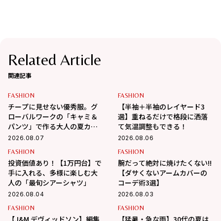
Related Article
関連記事
FASHION
FASHION
チープに見せない優秀服。グ
【半袖＋半袖のレイヤード3
ローバルワークの「キャミ＆
選】重ねるだけで格段に洒落
パンツ」で作る大人の夏カジ
て気温調整もできる！
ュアル
2026.08.07
2026.08.06
FASHION
FASHION
投資価値あり！【1万円台】で
腕だって絶対に焼けたくない!!
手に入れる、多様に楽しむ大
【ダサくないアームカバーの
人の「最旬シアーシャツ」
コーデ術3選】
2026.08.04
2026.08.03
FASHION
FASHION
【J&M デヴィッドソン】編集
【猛暑・急な雨】30代の夏は