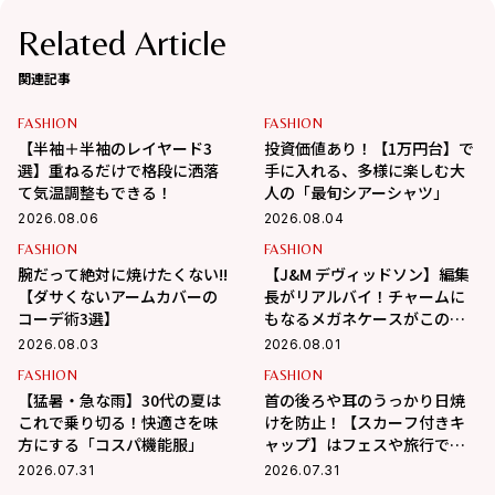
Related Article
関連記事
FASHION
FASHION
【半袖＋半袖のレイヤード3
投資価値あり！【1万円台】で
選】重ねるだけで格段に洒落
手に入れる、多様に楽しむ大
て気温調整もできる！
人の「最旬シアーシャツ」
2026.08.06
2026.08.04
FASHION
FASHION
腕だって絶対に焼けたくない!!
【J&M デヴィッドソン】編集
【ダサくないアームカバーの
長がリアルバイ！チャームに
コーデ術3選】
もなるメガネケースがこの夏
大活躍の予感
2026.08.03
2026.08.01
FASHION
FASHION
【猛暑・急な雨】30代の夏は
首の後ろや耳のうっかり日焼
これで乗り切る！快適さを味
けを防止！【スカーフ付きキ
方にする「コスパ機能服」
ャップ】はフェスや旅行でも
活躍
2026.07.31
2026.07.31