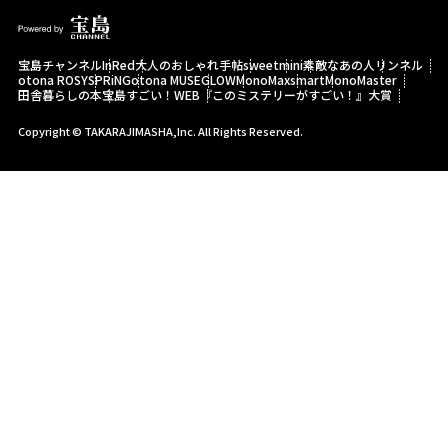
宝島チャンネル
InRed
大人のおしゃれ手帖
sweet
mini
素敵なあの人
リンネル
otona ROSY
SPRiNG
otona MUSE
GLOW
MonoMax
smart
MonoMaster
田舎暮らしの本
宝島すごい！WEB
『このミステリーがすごい！』大賞
Copyright © TAKARAJIMASHA,Inc. All Rights Reserved.