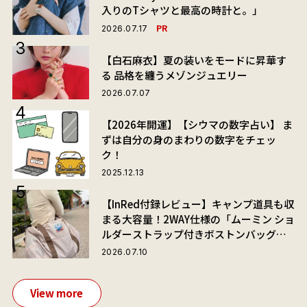
入りのTシャツと最高の時計と。」
PR
2026.07.17
【白石麻衣】夏の装いをモードに昇華す
る 品格を纏うメゾンジュエリー
2026.07.07
【2026年開運】【シウマの数字占い】 ま
ずは自分の身のまわりの数字をチェッ
ク！
2025.12.13
【InRed付録レビュー】キャンプ道具も収
まる大容量！2WAY仕様の「ムーミン ショ
ルダーストラップ付きボストンバッグ」
が夏旅におすすめな理由
2026.07.10
View more