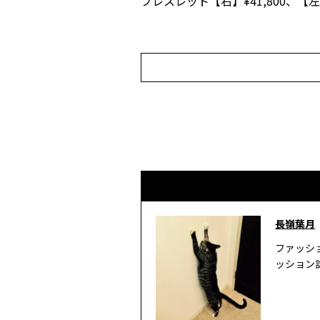
ブレスレット【右】¥41,800、【左
長嶺葉月
ファッシ
ッション