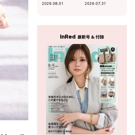
ムにもなるメガネ
を味方にする「コ
2026.08.01
2026.07.31
ケースがこの夏大
スパ機能服」
活躍の予感
InRed
最新号 & 付録