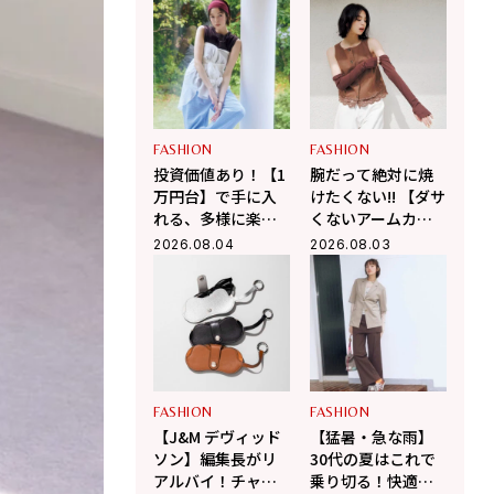
上ひさし戯曲『う
きる！
ま』で演じる“爽快
な悪人”の魅力とは
FASHION
FASHION
投資価値あり！【1
腕だって絶対に焼
万円台】で手に入
けたくない!! 【ダサ
れる、多様に楽し
くないアームカバ
む大人の「最旬シ
ーのコーデ術3選】
2026.08.04
2026.08.03
アーシャツ」
FASHION
FASHION
【J&M デヴィッド
【猛暑・急な雨】
ソン】編集長がリ
30代の夏はこれで
アルバイ！チャー
乗り切る！快適さ