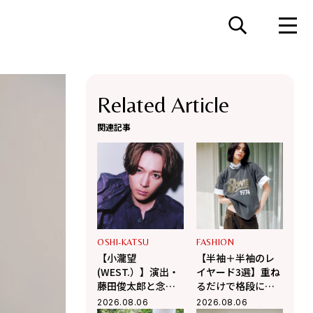
Related Article
関連記事
OSHI-KATSU
FASHION
【小瀧望
【半袖＋半袖のレ
(WEST.）】演出・
イヤード3選】重ね
藤田俊太郎と念願
るだけで格段に洒
のタッグ！幻の井
落て気温調整もで
2026.08.06
2026.08.06