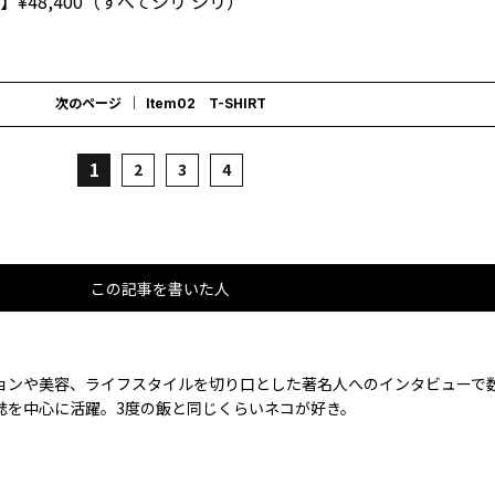
】¥48,400（すべてシリ シリ）
次のページ
Item02 T-SHIRT
1
2
3
4
この記事を書いた人
ョンや美容、ライフスタイルを切り口とした著名人へのインタビューで
誌を中心に活躍。3度の飯と同じくらいネコが好き。