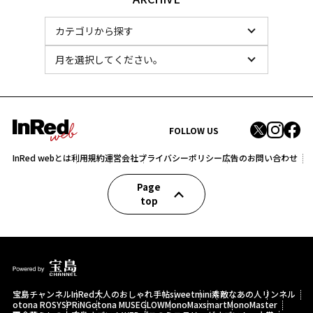
FOLLOW US
InRed webとは
利用規約
運営会社
プライバシーポリシー
広告のお問い合わせ
Page
top
宝島チャンネル
InRed
大人のおしゃれ手帖
sweet
mini
素敵なあの人
リンネル
otona ROSY
SPRiNG
otona MUSE
GLOW
MonoMax
smart
MonoMaster