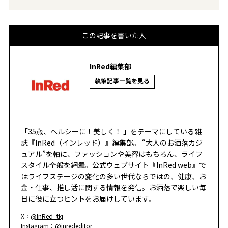
この記事を書いた人
InRed編集部
執筆記事一覧を見る
「35歳、ヘルシーに！美しく！ 」をテーマにしている雑
誌『InRed（インレッド）』編集部。 “大人のお洒落カジ
ュアル”を軸に、ファッションや美容はもちろん、ライフ
スタイル全般を網羅。公式ウェブサイト『InRed web』で
はライフステージの変化の多い世代ならではの、健康、お
金・仕事、推し活に関する情報を発信。お洒落で楽しい毎
日に役に立つヒントをお届けしています。
X：
@InRed_tkj
Instagram：
@inrededitor