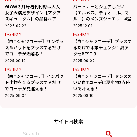
GLOW３月号増刊付録は大人
パートナーとシェアしたい
女子大満足デザイン【アクア
【エルメス、ディオール、マ
スキュータム】の品格ヘアア
ルニ】のメンズジュエリー4選
クセ2点セット！｜ 読者代表4
2026.02.22
2025.12.01
人のリアルな使い方は？
FASHION
FASHION
【白Tシャツコーデ】サングラ
【白Tシャツコーデ】プラスす
ス＆ハットをプラスするだけ
るだけで印象チェンジ！夏ア
でコーデが洒落る！
クセBEST３
2025.09.10
2025.09.07
FASHION
FASHION
【白Tシャツコーデ】インパク
【白Tシャツコーデ】センスの
ト小物を１点プラスするだけ
いい白Tコーデは夏小物2点使
でコーデが見違える！
いで叶える！
2025.09.04
2025.08.10
サイト内検索