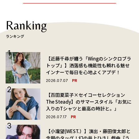
Ranking
ランキング
【近藤千尋が纏う「Wingのシンクロブラ
トップ」】洒落感も機能性も頼れる魅せ
インナーで毎日を心地よくアプデ！
PR
2026.07.07
【百田夏菜子×セイコーセレクション
The Steady】のサマースタイル「お気に
入りのTシャツと最高の時計と。」
PR
2026.07.17
【小瀧望(WEST.）】演出・藤田俊太郎と
念願のタッグ！幻の井上ひさし戯曲『う