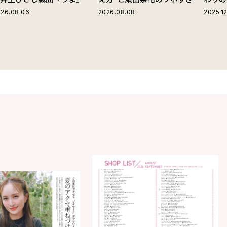
じる“爽快な悪人”の魅力と
言動
26.08.06
2026.08.08
2025.12
は