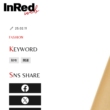
25.02.11
FASHION
K
EYWORD
財布
開運
S
NS SHARE