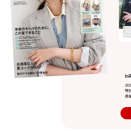
In
20
特
表