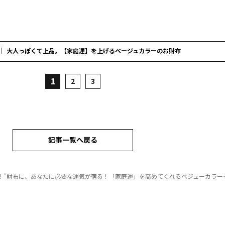
大人っぽくて上品。【家庭運】を上げるベージュカラーのお財布
1
2
3
記事一覧へ戻る
！”財布に、あなたに必要な運気が宿る！「家庭運」を高めてくれるベジューカラー＜イヴルル