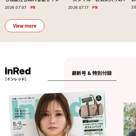
ーで毎日を心地よくアプデ！
ャツと最高の時計と。」
演
PR
PR
20
2026.07.07
2026.07.17
View more
InRed
最新号 & 特別付録
［インレッド］