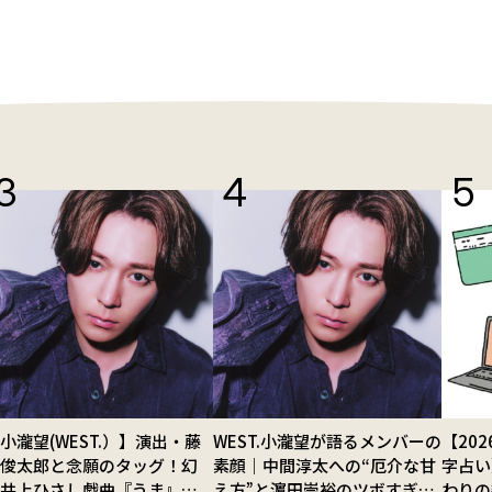
小瀧望(WEST.）】演出・藤
WEST.小瀧望が語るメンバーの
【20
田俊太郎と念願のタッグ！幻
素顔｜中間淳太への“厄介な甘
字占い
の井上ひさし戯曲『うま』で
え方”と濵田崇裕のツボすぎる
わりの