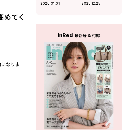
富士」のスペシャ
愛運」と「健康
2026.01.01
2025.12.25
ルメニューあり
運」が上昇する開
運ナンバーとは？
高めてく
InRed
最新号 & 付録
鍵になりま