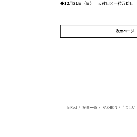
◆12月21日（日）
天赦日×一粒万倍日
次のページ
InRed
記事一覧
FASHION
“ほしい