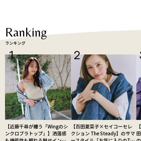
Ranking
ランキング
【近藤千尋が纏う「Wingのシ
【百田夏菜子×セイコーセレ
【
ンクロブラトップ」】洒落感
クション The Steady】のサマ
も機能性も頼れる魅せインナ
ースタイル「お気に入りのTシ