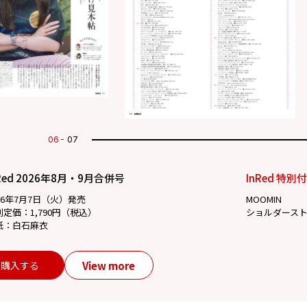
07
07
Red 2026年8月・9月合併号
InRed 特別
26年7月7日（火）発売
MOOMIN
別定価：1,790円（税込）
ショルダース
紙：白石麻衣
View more
購入する