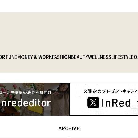
ORTUNE
MONEY & WORK
FASHION
BEAUTY
WELLNESS
LIFESTYLE
O
ARCHIVE