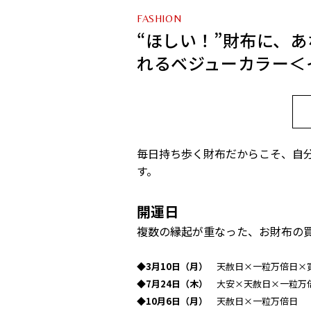
FASHION
“ほしい！”財布に、
れるベジューカラー＜
毎日持ち歩く財布だからこそ、自
す。
開運日
複数の縁起が重なった、お財布の
◆3月10日（月）
天赦日×一粒万倍日×
◆7月24日（木）
大安×天赦日×一粒万
◆10月6日（月）
天赦日×一粒万倍日