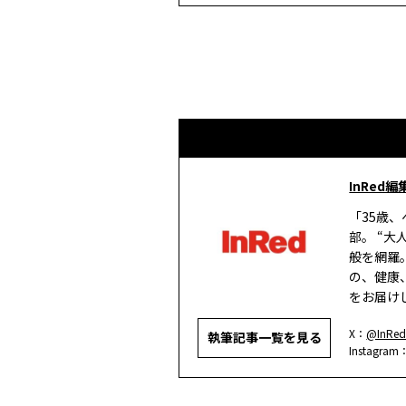
InRed編
「35歳
部。 “
般を網羅
の、健康
をお届け
X：
@InRed
執筆記事一覧を見る
Instagram