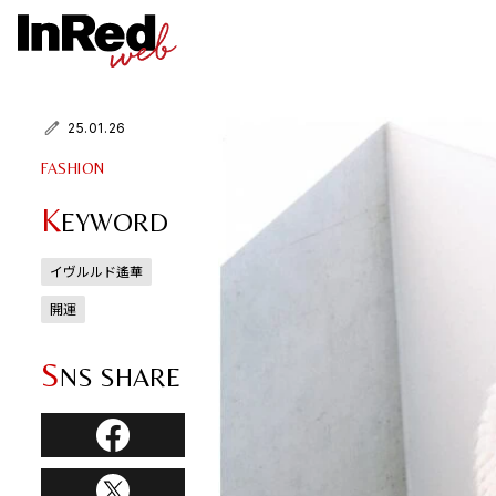
25.01.26
FASHION
K
EYWORD
イヴルルド遙華
開運
S
NS SHARE