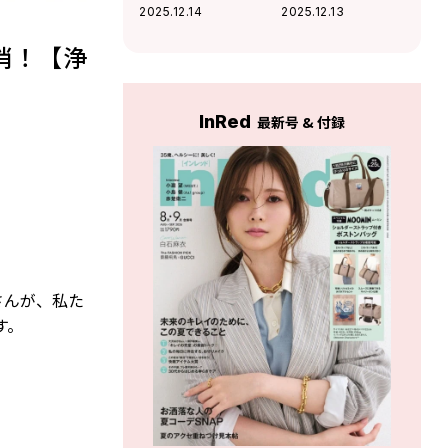
むための３つの方
身のまわりの数字
2025.12.14
2025.12.13
法とは？
をチェック！
消！【浄
InRed
最新号 & 付録
さんが、私た
す。