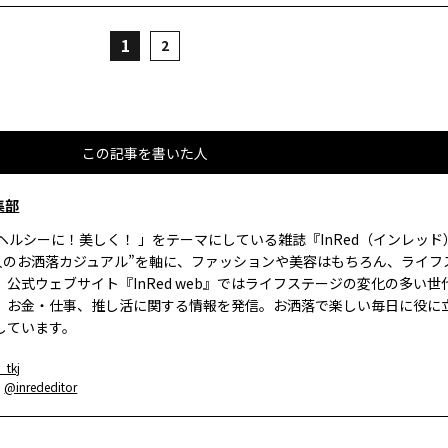
1
2
この記事を書いた人
集部
、ヘルシーに！美しく！ 」をテーマにしている雑誌『InRed（インレッ
大人のお洒落カジュアル”を軸に、ファッションや美容はもちろん、ライフ
。公式ウェブサイト『InRed web』ではライフステージの変化の多い世
、お金・仕事、推し活に関する情報を発信。お洒落で楽しい毎日に役に
しています。
_tkj
：
@inrededitor