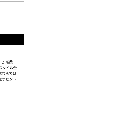
ド）』編集
スタイル全
代ならでは
立つヒント