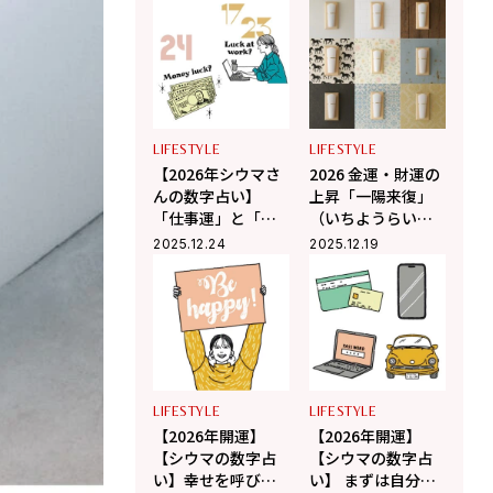
ルメニューあり
運」が上昇する開
運ナンバーとは？
LIFESTYLE
LIFESTYLE
【2026年シウマさ
2026 金運・財運の
んの数字占い】
上昇「一陽来復」
「仕事運」と「金
（いちようらいふ
運」が爆上がりす
く）の御守って？
2025.12.24
2025.12.19
るラッキーな数字
祀るための苦労や
とは？
住環境の悩みを解
決してくれる専用
アイテムも
LIFESTYLE
LIFESTYLE
【2026年開運】
【2026年開運】
【シウマの数字占
【シウマの数字占
い】幸せを呼び込
い】 まずは自分の