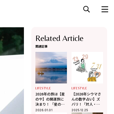
Related Article
関連記事
LIFESTYLE
LIFESTYLE
2026年の旅は【星
【2026年シウマさ
のや】の開運旅に
んの数字占い】ズ
決まり！ 「星のや
バリ！「対人・恋
富士」のスペシャ
愛運」と「健康
2026.01.01
2025.12.25