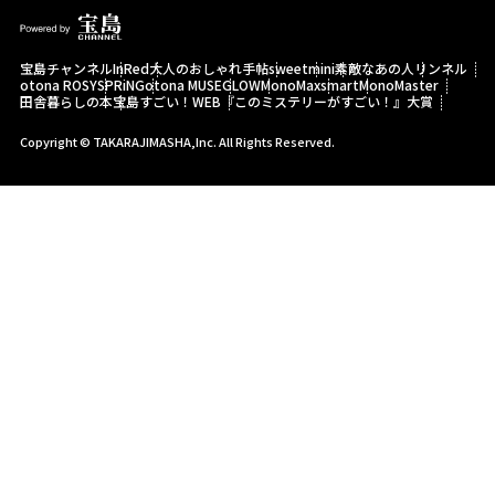
宝島チャンネル
InRed
大人のおしゃれ手帖
sweet
mini
素敵なあの人
リンネル
otona ROSY
SPRiNG
otona MUSE
GLOW
MonoMax
smart
MonoMaster
田舎暮らしの本
宝島すごい！WEB
『このミステリーがすごい！』大賞
Copyright © TAKARAJIMASHA,Inc. All Rights Reserved.