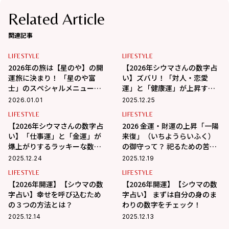
Related Article
関連記事
LIFESTYLE
LIFESTYLE
2026年の旅は【星のや】の開
【2026年シウマさんの数字占
運旅に決まり！ 「星のや富
い】ズバリ！「対人・恋愛
士」のスペシャルメニューあ
運」と「健康運」が上昇する
り
開運ナンバーとは？
2026.01.01
2025.12.25
LIFESTYLE
LIFESTYLE
【2026年シウマさんの数字占
2026 金運・財運の上昇「一陽
い】「仕事運」と「金運」が
来復」（いちようらいふく）
爆上がりするラッキーな数字
の御守って？ 祀るための苦労
とは？
や住環境の悩みを解決してく
2025.12.24
2025.12.19
れる専用アイテムも
LIFESTYLE
LIFESTYLE
【2026年開運】【シウマの数
【2026年開運】【シウマの数
字占い】幸せを呼び込むため
字占い】 まずは自分の身のま
の３つの方法とは？
わりの数字をチェック！
2025.12.14
2025.12.13