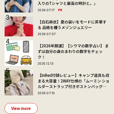
入りのTシャツと最高の時計と。」
PR
2026.07.17
【白石麻衣】夏の装いをモードに昇華す
る 品格を纏うメゾンジュエリー
2026.07.07
【2026年開運】【シウマの数字占い】 ま
ずは自分の身のまわりの数字をチェッ
ク！
2025.12.13
【InRed付録レビュー】キャンプ道具も収
まる大容量！2WAY仕様の「ムーミン ショ
ルダーストラップ付きボストンバッグ」
が夏旅におすすめな理由
2026.07.10
View more