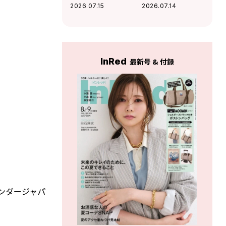
ガ・マルジェラ〉
性抜群のフラグメ
2026.07.15
2026.07.14
の財布が愛情運や
ントケースを
人間関係運を底上
げ！
InRed
最新号 & 付録
サンダージャパ