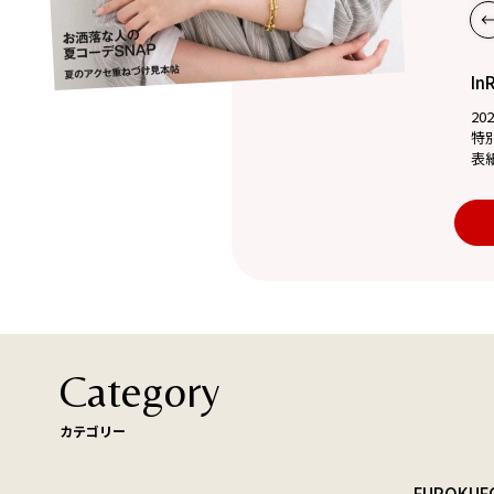
In
20
特
表
Category
カテゴリー
FUROKU
F