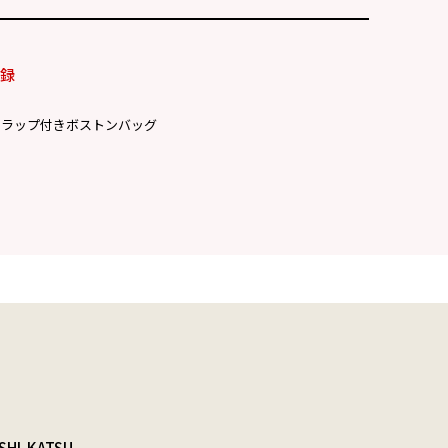
付録
トラップ付きボストンバッグ
SHI-KATSU