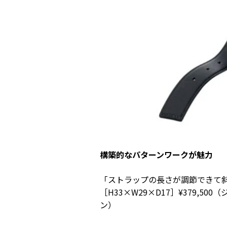
構築的な
パターンワークが魅力
「ストラップの長さが調節できて
［H33×W29×D17］¥379,500（
ン）