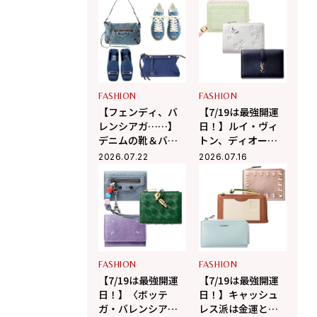
ーデを刺激する！
ジャケット&パンツ
FASHION
FASHION
【フェンディ、バ
【7/19は最強開運
レンシアガ……】
日！】ルイ・ヴィ
デニムの靴＆バッ
トン、ディオー
グはカジュアルと
ル、サンローラン
2026.07.22
2026.07.16
上品のバランスが
の日本限定財布で
最高！
強運を掴み取る！
FASHION
FASHION
【7/19は最強開運
【7/19は最強開運
日！】〈ボッテ
日！】キャッシュ
ガ・バレンシア
レス派は金運と相