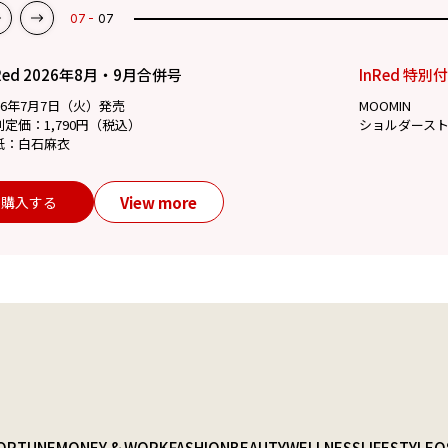
07
07
Red 2026年8月・9月合併号
InRed 特別
26年7月7日（火）発売
MOOMIN
別定価：1,790円（税込）
ショルダース
紙：白石麻衣
View more
購入する
ORTUNE
MONEY & WORK
FASHION
BEAUTY
WELLNESS
LIFESTYLE
O