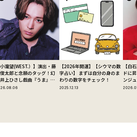
小瀧望(WEST.）】演出・藤
【2026年開運】【シウマの数
【白石
田俊太郎と念願のタッグ！幻
字占い】 まずは自分の身のま
ドに昇
の井上ひさし戯曲『うま』で
わりの数字をチェック！
ンジュ
じる“爽快な悪人”の魅力と
26.08.06
2025.12.13
2026.0
は