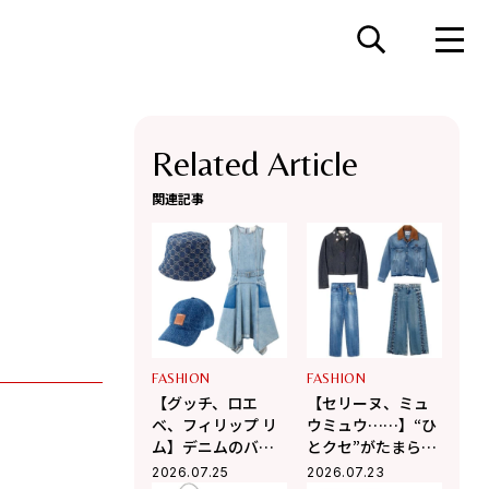
Related Article
関連記事
FASHION
FASHION
【グッチ、ロエ
【セリーヌ、ミュ
ベ、フィリップ リ
ウミュウ……】“ひ
ム】デニムのバケ
とクセ”がたまらな
ハやドレスが夏コ
く可愛い♡デニム
2026.07.25
2026.07.23