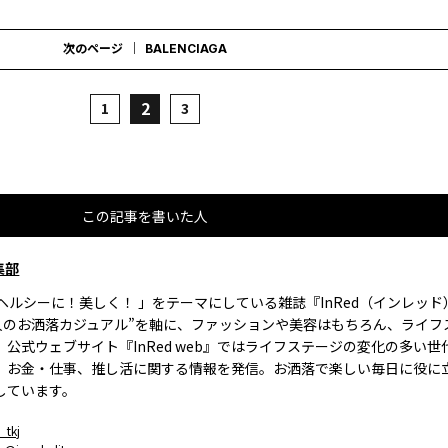
次のページ
BALENCIAGA
2
1
3
この記事を書いた人
集部
、ヘルシーに！美しく！ 」をテーマにしている雑誌『InRed（インレッ
大人のお洒落カジュアル”を軸に、ファッションや美容はもちろん、ライフ
。公式ウェブサイト『InRed web』ではライフステージの変化の多い世
、お金・仕事、推し活に関する情報を発信。お洒落で楽しい毎日に役に
しています。
_tkj