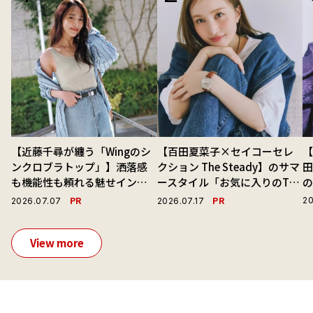
【近藤千尋が纏う「Wingのシ
【百田夏菜子×セイコーセレ
【
ンクロブラトップ」】洒落感
クション The Steady】のサマ
も機能性も頼れる魅せインナ
ースタイル「お気に入りのTシ
ーで毎日を心地よくアプデ！
ャツと最高の時計と。」
演
PR
PR
20
2026.07.07
2026.07.17
View more