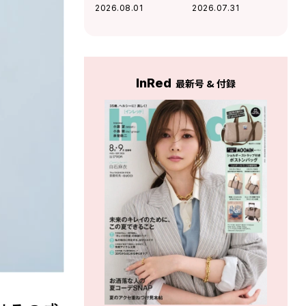
ムにもなるメガネ
を味方にする「コ
2026.08.01
2026.07.31
ケースがこの夏大
スパ機能服」
活躍の予感
InRed
最新号 & 付録