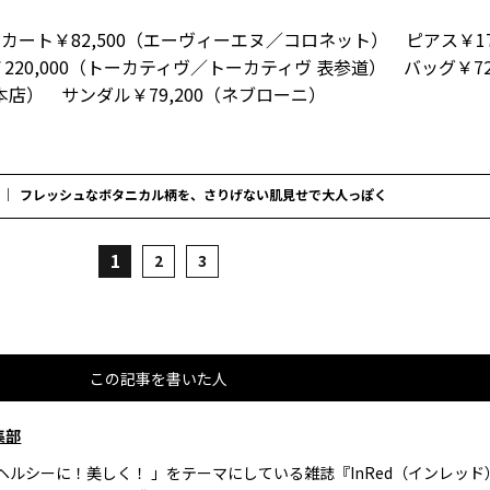
スカート￥82,500（エーヴィーエヌ／コロネット） ピアス￥17
20,000（トーカティヴ／トーカティヴ 表参道） バッグ￥72,
店） サンダル￥79,200（ネブローニ）
フレッシュなボタニカル柄を、さりげない肌見せで大人っぽく
1
2
3
この記事を書いた人
集部
、ヘルシーに！美しく！ 」をテーマにしている雑誌『InRed（インレッ