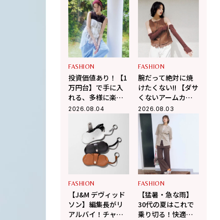
上ひさし戯曲『う
きる！
ま』で演じる“爽快
な悪人”の魅力とは
FASHION
FASHION
投資価値あり！【1
腕だって絶対に焼
万円台】で手に入
けたくない!! 【ダサ
れる、多様に楽し
くないアームカバ
む大人の「最旬シ
ーのコーデ術3選】
2026.08.04
2026.08.03
アーシャツ」
FASHION
FASHION
【J&M デヴィッド
【猛暑・急な雨】
ソン】編集長がリ
30代の夏はこれで
アルバイ！チャー
乗り切る！快適さ