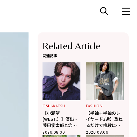
Related Article
関連記事
OSHI-KATSU
FASHION
【小瀧望
【半袖＋半袖のレ
(WEST.）】演出・
イヤード3選】重ね
藤田俊太郎と念願
るだけで格段に洒
のタッグ！幻の井
落て気温調整もで
2026.08.06
2026.08.06