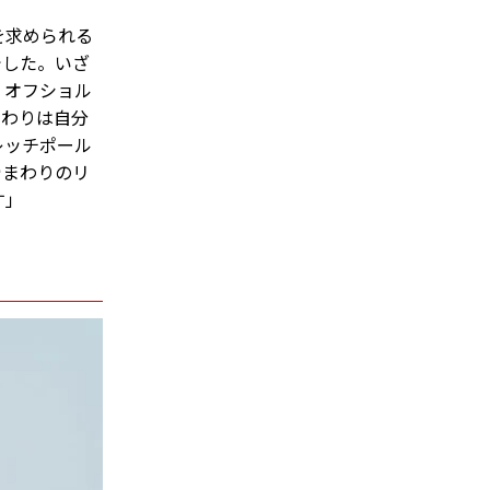
を求められる
でした。いざ
、オフショル
まわりは自分
レッチポール
骨まわりのリ
す」