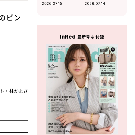
ガ・マルジェラ〉
性抜群のフラグメ
2026.07.15
2026.07.14
の財布が愛情運や
ントケースを
人間関係運を底上
のピン
げ！
InRed
最新号 & 付録
ト・林かよさ