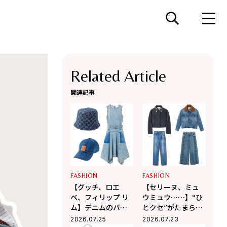
Related Article
関連記事
FASHION
FASHION
【グッチ、ロエ
【セリーヌ、ミュ
ベ、フィリップ リ
ウミュウ……】“ひ
ム】デニムのバケ
とクセ”がたまらな
ハやドレスが夏コ
く可愛い♡デニム
2026.07.25
2026.07.23