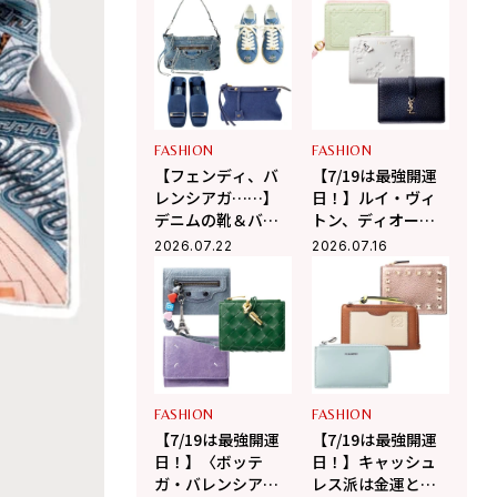
ーデを刺激する！
ジャケット&パンツ
FASHION
FASHION
【フェンディ、バ
【7/19は最強開運
レンシアガ……】
日！】ルイ・ヴィ
デニムの靴＆バッ
トン、ディオー
グはカジュアルと
ル、サンローラン
2026.07.22
2026.07.16
上品のバランスが
の日本限定財布で
最高！
強運を掴み取る！
FASHION
FASHION
【7/19は最強開運
【7/19は最強開運
日！】〈ボッテ
日！】キャッシュ
ガ・バレンシア
レス派は金運と相