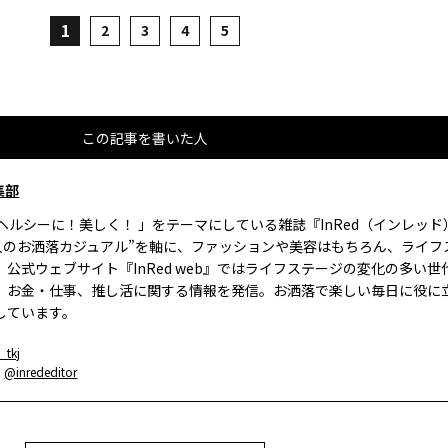
1
2
3
4
5
この記事を書いた人
集部
、ヘルシーに！美しく！ 」をテーマにしている雑誌『InRed（インレッ
大人のお洒落カジュアル”を軸に、ファッションや美容はもちろん、ライフ
。公式ウェブサイト『InRed web』ではライフステージの変化の多い世
、お金・仕事、推し活に関する情報を発信。お洒落で楽しい毎日に役に
しています。
_tkj
：
@inrededitor