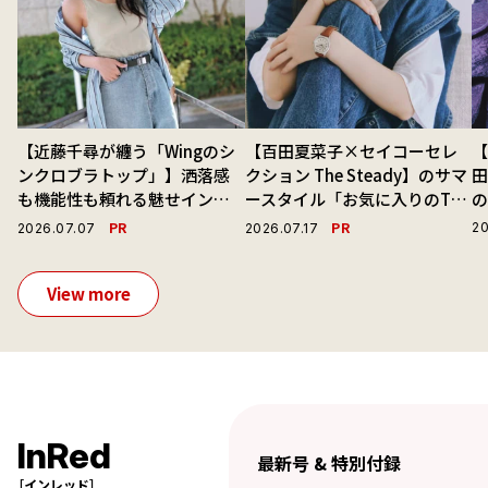
【近藤千尋が纏う「Wingのシ
【百田夏菜子×セイコーセレ
【
ンクロブラトップ」】洒落感
クション The Steady】のサマ
も機能性も頼れる魅せインナ
ースタイル「お気に入りのTシ
ーで毎日を心地よくアプデ！
ャツと最高の時計と。」
演
PR
PR
20
2026.07.07
2026.07.17
View more
InRed
最新号 & 特別付録
［インレッド］