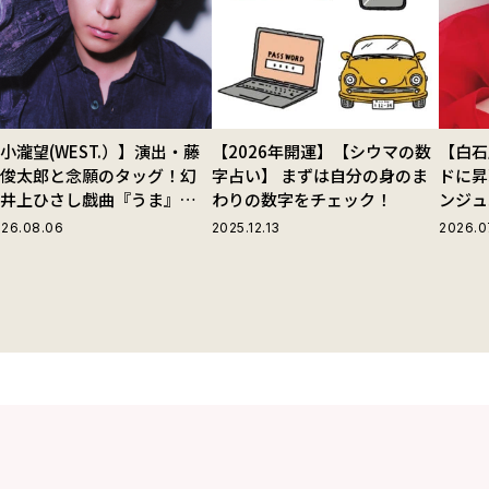
小瀧望(WEST.）】演出・藤
【2026年開運】【シウマの数
【白石
田俊太郎と念願のタッグ！幻
字占い】 まずは自分の身のま
ドに昇
の井上ひさし戯曲『うま』で
わりの数字をチェック！
ンジュ
じる“爽快な悪人”の魅力と
26.08.06
2025.12.13
2026.0
は