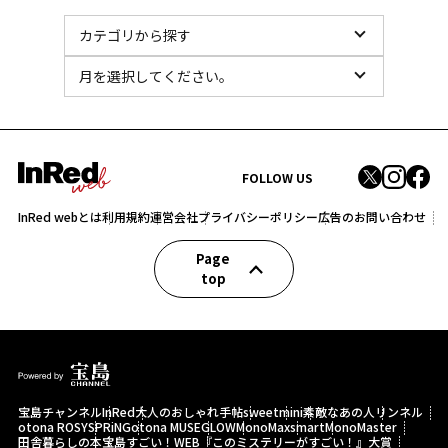
FOLLOW US
InRed webとは
利用規約
運営会社
プライバシーポリシー
広告のお問い合わせ
Page
top
宝島チャンネル
InRed
大人のおしゃれ手帖
sweet
mini
素敵なあの人
リンネル
otona ROSY
SPRiNG
otona MUSE
GLOW
MonoMax
smart
MonoMaster
田舎暮らしの本
宝島すごい！WEB
『このミステリーがすごい！』大賞