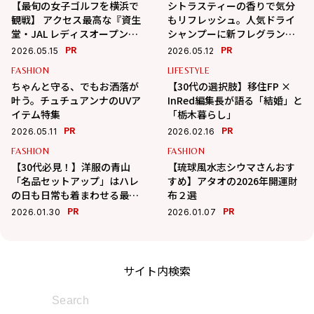
【最旬の女子ゴルフを横浜で
シトラスティーの香りで気分
観戦】 アクセス最高な『資生
もリフレッシュ。人気ドライ
堂・JAL レディスオープン』
シャンプーに新フレグランス
が7月2日～5日開催。女子プロ
登場
PR
PR
2026.05.15
2026.05.12
の熱きプレーと美しさに刺激
FASHION
LIFESTYLE
を受ける4日間
ちゃんと守る、でもお洒落が
【30代の選択肢】移住FP ×
叶う。チュチュアンナのUVア
InRed編集長が語る「結婚」と
イテム特集
「栃木暮らし」
PR
PR
2026.05.11
2026.02.16
FASHION
FASHION
【30代必見！】洋服の青山
【琉球風水志シウマさんおす
「名品セットアップ」はハレ
すめ】アタオの2026年開運財
の日も日常も着まわせる最強
布２選
の一着
PR
PR
2026.01.30
2026.01.07
サイト内検索