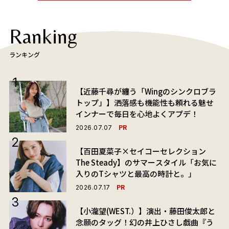
Ranking
ランキング
【近藤千尋が纏う「Wingのシンクロブラ
トップ」】洒落感も機能性も頼れる魅せ
インナーで毎日を心地よくアプデ！
PR
2026.07.07
【百田夏菜子×セイコーセレクション
The Steady】のサマースタイル「お気に
入りのTシャツと最高の時計と。」
PR
2026.07.17
【小瀧望(WEST.）】演出・藤田俊太郎と
念願のタッグ！幻の井上ひさし戯曲『う