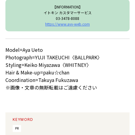
【INFORMATION】
イトキン カスタマーサービス
03-3478-8088
https://www.avv-web.com
Model=Aya Ueto
Photograph=YUJI TAKEUCHI〈BALLPARK〉
Styling=Keiko Miyazawa〈WHITNEY〉
Hair & Make-up=paku☆chan
Coordination=Takuya Fukuzawa
※画像・文章の無断転載はご遠慮ください
KEYWORD
PR