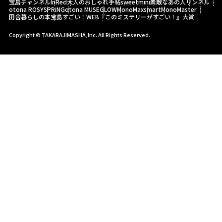
宝島チャンネル
InRed
大人のおしゃれ手帖
sweet
mini
素敵なあの人
リンネル
otona ROSY
SPRiNG
otona MUSE
GLOW
MonoMax
smart
MonoMaster
田舎暮らしの本
宝島すごい！WEB
『このミステリーがすごい！』大賞
Copyright © TAKARAJIMASHA,Inc. All Rights Reserved.