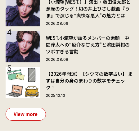
【小瀧望(WEST.）】演出・藤田俊太郎と
念願のタッグ！幻の井上ひさし戯曲『う
ま』で演じる“爽快な悪人”の魅力とは
2026.08.06
WEST.小瀧望が語るメンバーの素顔｜中
間淳太への“厄介な甘え方”と濵田崇裕の
ツボすぎる言動
2026.08.08
【2026年開運】【シウマの数字占い】 ま
ずは自分の身のまわりの数字をチェッ
ク！
2025.12.13
View more