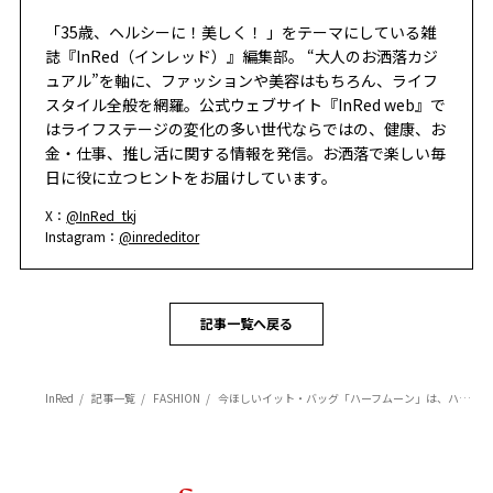
「35歳、ヘルシーに！美しく！ 」をテーマにしている雑
誌『InRed（インレッド）』編集部。 “大人のお洒落カジ
ュアル”を軸に、ファッションや美容はもちろん、ライフ
スタイル全般を網羅。公式ウェブサイト『InRed web』で
はライフステージの変化の多い世代ならではの、健康、お
金・仕事、推し活に関する情報を発信。お洒落で楽しい毎
日に役に立つヒントをお届けしています。
X：
@InRed_tkj
Instagram：
@inrededitor
記事一覧へ戻る
InRed
記事一覧
FASHION
今ほしいイット・バッグ「ハーフムーン」は、ハイブランドで手に入れる！