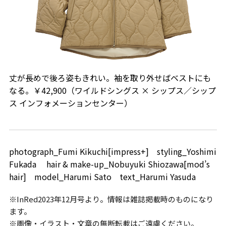
丈が長めで後ろ姿もきれい。袖を取り外せばベストにも
なる。￥42,900（ワイルドシングス × シップス／シップ
ス インフォメーションセンター）
photograph_Fumi Kikuchi[impress+] styling_Yoshimi
Fukada hair & make-up_Nobuyuki Shiozawa[mod’s
hair] model_Harumi Sato text_Harumi Yasuda
※InRed2023年12月号より。情報は雑誌掲載時のものになり
ます。
※画像・イラスト・文章の無断転載はご遠慮ください。