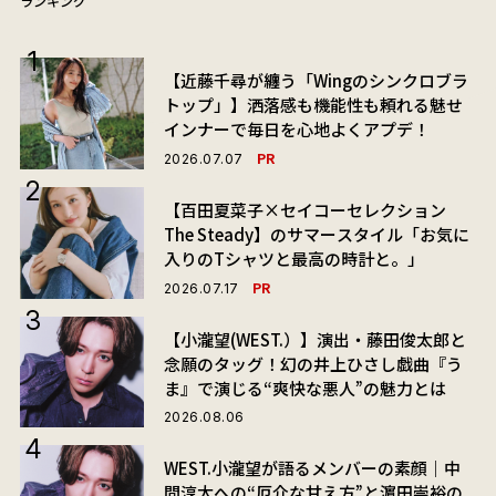
ランキング
【近藤千尋が纏う「Wingのシンクロブラ
トップ」】洒落感も機能性も頼れる魅せ
インナーで毎日を心地よくアプデ！
PR
2026.07.07
【百田夏菜子×セイコーセレクション
The Steady】のサマースタイル「お気に
入りのTシャツと最高の時計と。」
PR
2026.07.17
【小瀧望(WEST.）】演出・藤田俊太郎と
念願のタッグ！幻の井上ひさし戯曲『う
ま』で演じる“爽快な悪人”の魅力とは
2026.08.06
WEST.小瀧望が語るメンバーの素顔｜中
間淳太への“厄介な甘え方”と濵田崇裕の