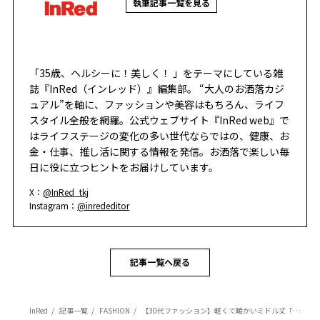
執筆記事一覧を見る
「35歳、ヘルシーに！美しく！ 」をテーマにしている雑
誌『InRed（インレッド）』編集部。 “大人のお洒落カジ
ュアル”を軸に、ファッションや美容はもちろん、ライフ
スタイル全般を網羅。公式ウェブサイト『InRed web』で
はライフステージの変化の多い世代ならではの、健康、お
金・仕事、推し活に関する情報を発信。お洒落で楽しい毎
日に役に立つヒントをお届けしています。
X：
@InRed_tkj
Instagram：
@inrededitor
記事一覧へ戻る
InRed
記事一覧
FASHION
【30代ファッション】軽くて暖かいミドル丈「キルティングコート」で、寒い冬もお洒落に！