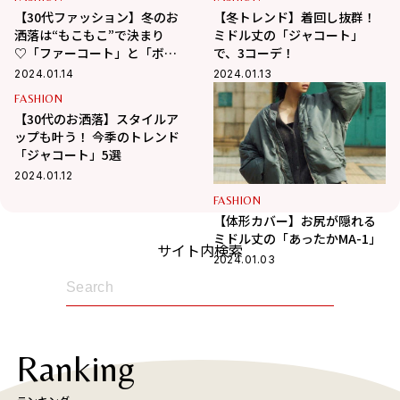
【30代ファッション】冬のお
【冬トレンド】着回し抜群！
洒落は“もこもこ”で決まり
ミドル丈の「ジャコート」
♡「ファーコート」と「ボア
で、3コーデ！
ブルゾン」
2024.01.14
2024.01.13
FASHION
【30代のお洒落】スタイルア
ップも叶う！ 今季のトレンド
「ジャコート」5選
2024.01.12
FASHION
【体形カバー】お尻が隠れる
ミドル丈の「あったかMA-1」
サイト内検索
2024.01.03
Ranking