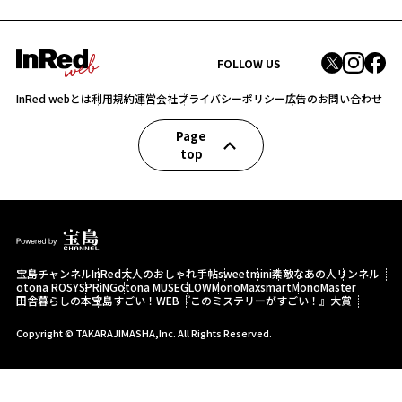
FOLLOW US
InRed webとは
利用規約
運営会社
プライバシーポリシー
広告のお問い合わせ
Page
top
宝島チャンネル
InRed
大人のおしゃれ手帖
sweet
mini
素敵なあの人
リンネル
otona ROSY
SPRiNG
otona MUSE
GLOW
MonoMax
smart
MonoMaster
田舎暮らしの本
宝島すごい！WEB
『このミステリーがすごい！』大賞
Copyright © TAKARAJIMASHA,Inc. All Rights Reserved.