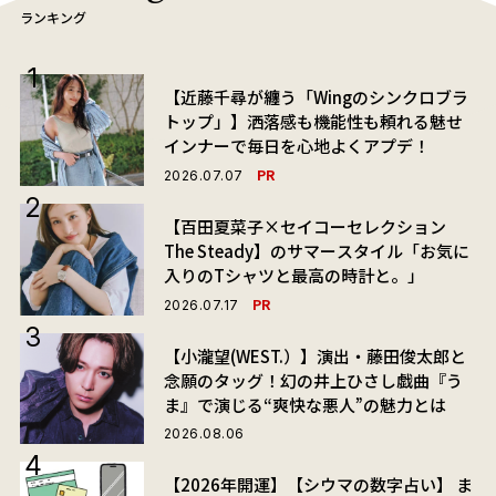
ランキング
【近藤千尋が纏う「Wingのシンクロブラ
トップ」】洒落感も機能性も頼れる魅せ
インナーで毎日を心地よくアプデ！
PR
2026.07.07
【百田夏菜子×セイコーセレクション
The Steady】のサマースタイル「お気に
入りのTシャツと最高の時計と。」
PR
2026.07.17
【小瀧望(WEST.）】演出・藤田俊太郎と
念願のタッグ！幻の井上ひさし戯曲『う
ま』で演じる“爽快な悪人”の魅力とは
2026.08.06
【2026年開運】【シウマの数字占い】 ま