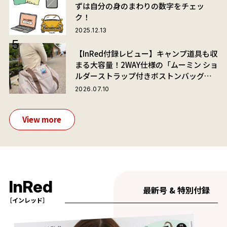
ずは自分の身のまわりの数字をチェッ
ク！
2025.12.13
【InRed付録レビュー】キャンプ道具も収
まる大容量！2WAY仕様の「ムーミン ショ
ルダーストラップ付きボストンバッグ」
が夏旅におすすめな理由
2026.07.10
View more
InRed
最新号 & 特別付録
［インレッド］