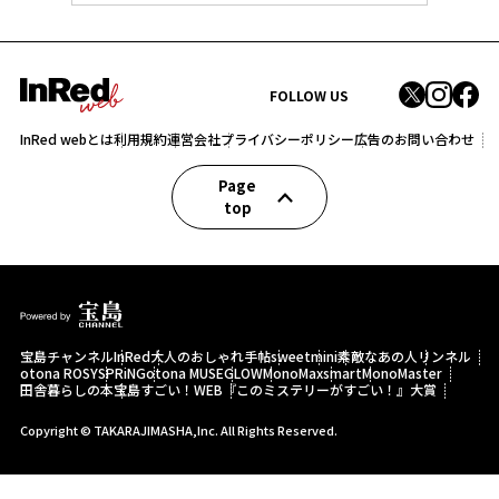
FOLLOW US
InRed webとは
利用規約
運営会社
プライバシーポリシー
広告のお問い合わせ
Page
top
宝島チャンネル
InRed
大人のおしゃれ手帖
sweet
mini
素敵なあの人
リンネル
otona ROSY
SPRiNG
otona MUSE
GLOW
MonoMax
smart
MonoMaster
田舎暮らしの本
宝島すごい！WEB
『このミステリーがすごい！』大賞
Copyright © TAKARAJIMASHA,Inc. All Rights Reserved.