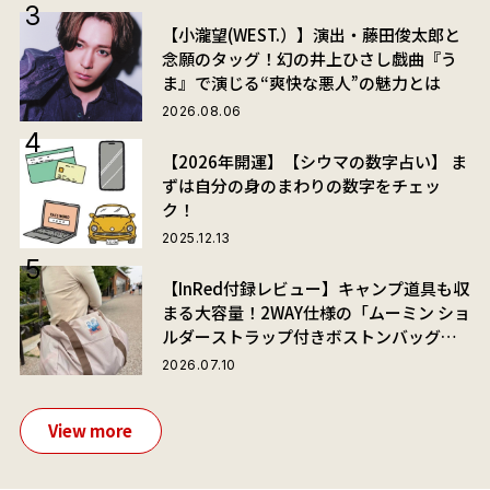
【小瀧望(WEST.）】演出・藤田俊太郎と
念願のタッグ！幻の井上ひさし戯曲『う
ま』で演じる“爽快な悪人”の魅力とは
2026.08.06
【2026年開運】【シウマの数字占い】 ま
ずは自分の身のまわりの数字をチェッ
ク！
2025.12.13
【InRed付録レビュー】キャンプ道具も収
まる大容量！2WAY仕様の「ムーミン ショ
ルダーストラップ付きボストンバッグ」
が夏旅におすすめな理由
2026.07.10
View more