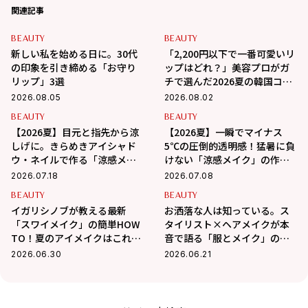
関連記事
BEAUTY
BEAUTY
新しい私を始める日に。30代
「2,200円以下で一番可愛いリ
の印象を引き締める「お守り
ップはどれ？」美容プロがガ
リップ」3選
チで選んだ2026夏の韓国コス
メ3選
2026.08.05
2026.08.02
BEAUTY
BEAUTY
【2026夏】目元と指先から涼
【2026夏】一瞬でマイナス
しげに。きらめきアイシャド
5℃の圧倒的透明感！猛暑に負
ウ・ネイルで作る「涼感メイ
けない「涼感メイク」の作り
ク」
方
2026.07.18
2026.07.08
BEAUTY
BEAUTY
イガリシノブが教える最新
お洒落な人は知っている。ス
「スワイメイク」の簡単HOW
タイリスト×ヘアメイクが本
TO！夏のアイメイクはこれで
音で語る「服とメイク」の法
決まり！
則
2026.06.30
2026.06.21