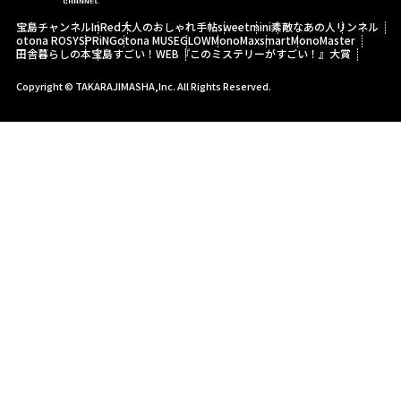
宝島チャンネル
InRed
大人のおしゃれ手帖
sweet
mini
素敵なあの人
リンネル
otona ROSY
SPRiNG
otona MUSE
GLOW
MonoMax
smart
MonoMaster
田舎暮らしの本
宝島すごい！WEB
『このミステリーがすごい！』大賞
Copyright © TAKARAJIMASHA,Inc. All Rights Reserved.