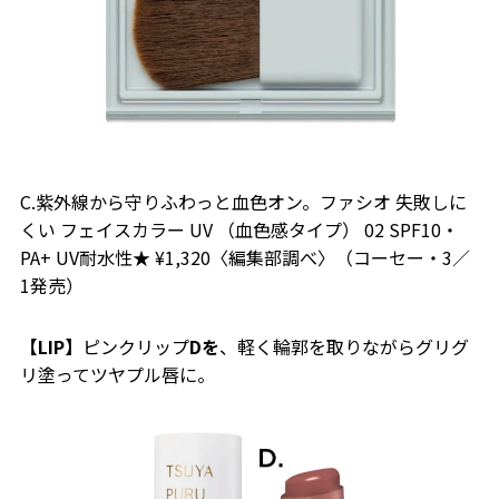
C.紫外線から守りふわっと血色オン。ファシオ 失敗しに
くい フェイスカラー UV （血色感タイプ） 02 SPF10・
PA+ UV耐水性★ ¥1,320〈編集部調べ〉（コーセー・3／
1発売）
【LIP】
ピンクリップ
Dを
、軽く輪郭を取りながらグリグ
リ塗ってツヤプル唇に。