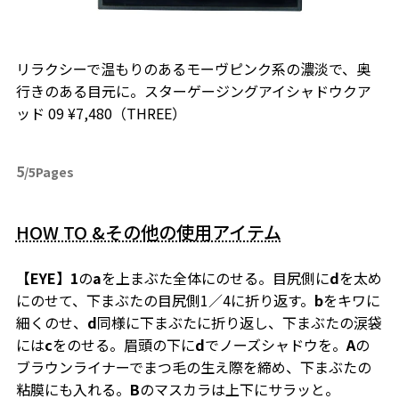
リラクシーで温もりのあるモーヴピンク系の濃淡で、奥
行きのある目元に。スターゲージングアイシャドウクア
ッド 09 ¥7,480（THREE）
5
/5Pages
HOW TO &その他の使用アイテム
【EYE】1
の
a
を上まぶた全体にのせる。目尻側に
d
を太め
にのせて、下まぶたの目尻側1／4に折り返す。
b
をキワに
細くのせ、
d
同様に下まぶたに折り返し、下まぶたの涙袋
には
c
をのせる。眉頭の下に
d
でノーズシャドウを。
A
の
ブラウンライナーでまつ毛の生え際を締め、下まぶたの
粘膜にも入れる。
B
のマスカラは上下にサラッと。