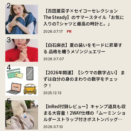
【百田夏菜子×セイコーセレクション
The Steady】のサマースタイル「お気に
入りのTシャツと最高の時計と。」
PR
2026.07.17
【白石麻衣】夏の装いをモードに昇華す
る 品格を纏うメゾンジュエリー
2026.07.07
【2026年開運】【シウマの数字占い】 ま
ずは自分の身のまわりの数字をチェッ
ク！
2025.12.13
【InRed付録レビュー】キャンプ道具も収
まる大容量！2WAY仕様の「ムーミン ショ
ルダーストラップ付きボストンバッグ」
が夏旅におすすめな理由
2026.07.10