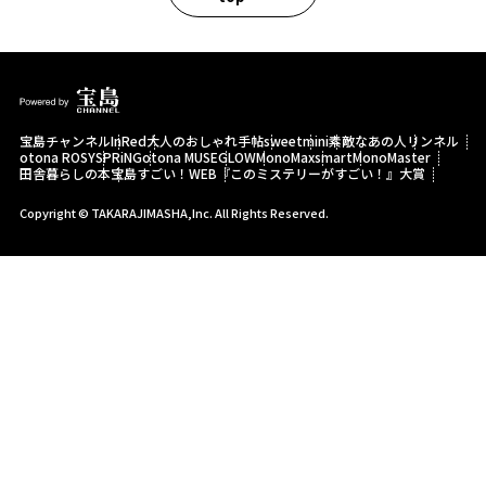
宝島チャンネル
InRed
大人のおしゃれ手帖
sweet
mini
素敵なあの人
リンネル
otona ROSY
SPRiNG
otona MUSE
GLOW
MonoMax
smart
MonoMaster
田舎暮らしの本
宝島すごい！WEB
『このミステリーがすごい！』大賞
Copyright © TAKARAJIMASHA,Inc. All Rights Reserved.