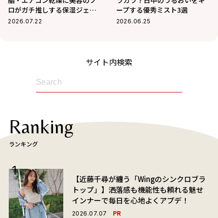
ロがガチ推しする保湿ジェル3
ープする優秀ミスト3選
選
2026.07.22
2026.06.25
サイト内検索
Ranking
ランキング
【近藤千尋が纏う「Wingのシンクロブラ
トップ」】洒落感も機能性も頼れる魅せ
インナーで毎日を心地よくアプデ！
PR
2026.07.07