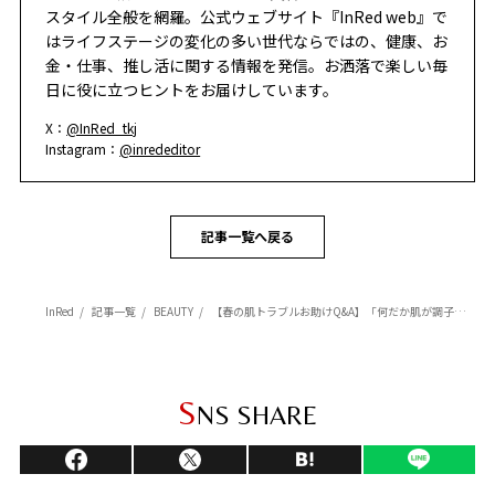
スタイル全般を網羅。公式ウェブサイト『InRed web』で
はライフステージの変化の多い世代ならではの、健康、お
金・仕事、推し活に関する情報を発信。お洒落で楽しい毎
日に役に立つヒントをお届けしています。
X：
@InRed_tkj
Instagram：
@inrededitor
記事一覧へ戻る
InRed
記事一覧
BEAUTY
【春の肌トラブルお助けQ&A】「何だか肌が調子悪いかも!?」「花粉で肌がムズムズする…」
S
NS SHARE