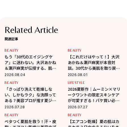
Related Article
関連記事
BEAUTY
BEAUTY
もう「30代のエイジングケ
【これだけはやって！】大沢
ア」に迷わない。大沢あかね
あかね＆瀬戸麻実が本音対
＆瀬戸麻実が伝授する、肌が
談。30代から美肌を取り戻す
変わるポジティブ美肌習慣
スキンケアの正解
2026.08.04
2026.08.01
BEAUTY
LIFESTYLE
「さっぱり洗えて乾燥しな
2026夏新作｜ムーミン×マリ
い、しかもラク」な洗顔って
ークワントの限定スキンケア
ある？美容プロが推す夏ジェ
が可愛すぎる！パケ買い必至
ル3選
＆夏の肌悩みも優秀ケア
2026.07.28
2026.07.27
BEAUTY
BEAUTY
ベタつく夏肌を救う！汗・皮
【エアコン乾燥】夏の肌はカ
脂・エアコン乾燥に美容のプ
ラカラ？日中のうるおいをキ