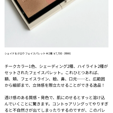
シェイド & グロウ フェイスパレット 全2種 ￥7,700（RMK）
チークカラー
1
色、シェーディング
2
種、ハイライト
2
種が
セットされたフェイスパレット。これひとつあれば、
額、頬、フェイスライン、瞼、鼻、口元……と、広範囲
から細部まで、立体感を際立たせることができる逸品！
透け感のある質感・発色で、肌にのせるとすっと溶け込
んでいくことに驚きます。コントゥアリングってやりすぎ
ると不自然さが出てしまったりするのですが、このパレ