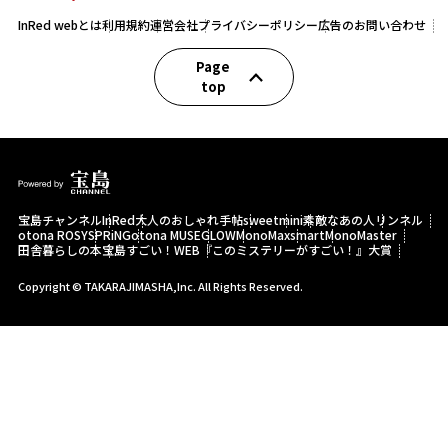
InRed webとは
利用規約
運営会社
プライバシーポリシー
広告のお問い合わせ
Page
top
宝島チャンネル
InRed
大人のおしゃれ手帖
sweet
mini
素敵なあの人
リンネル
otona ROSY
SPRiNG
otona MUSE
GLOW
MonoMax
smart
MonoMaster
田舎暮らしの本
宝島すごい！WEB
『このミステリーがすごい！』大賞
Copyright © TAKARAJIMASHA,Inc. All Rights Reserved.