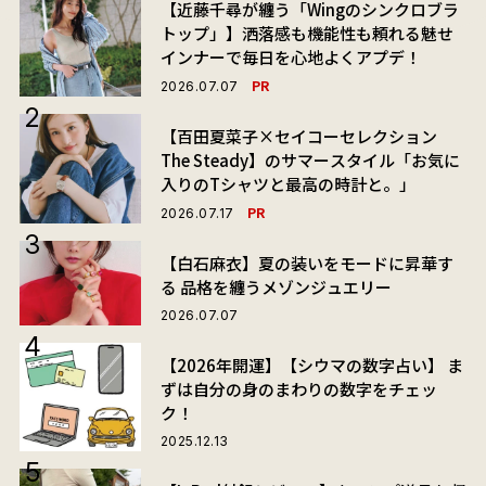
【近藤千尋が纏う「Wingのシンクロブラ
トップ」】洒落感も機能性も頼れる魅せ
インナーで毎日を心地よくアプデ！
PR
2026.07.07
【百田夏菜子×セイコーセレクション
The Steady】のサマースタイル「お気に
入りのTシャツと最高の時計と。」
PR
2026.07.17
【白石麻衣】夏の装いをモードに昇華す
る 品格を纏うメゾンジュエリー
2026.07.07
【2026年開運】【シウマの数字占い】 ま
ずは自分の身のまわりの数字をチェッ
ク！
2025.12.13