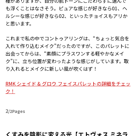
種がありますが、自分の肌トーンにこだわらずに選んで
も浮くことはなさそう。ピュアな感じが好きなら
01
、ヘ
ルシーな感じが好きなら
02
、といったチョイスもアリか
と思います。
これまで私の中でコントゥアリングは、“ちょっと気合を
入れて作り込むメイク”だったのですが、このパレットに
出会ってからは、“素顔にプラスワンする軽やかなメイ
ク
”
に、立ち位置が変わったような感じがしています。取
り入れるとメイクに新しい風が吹くはず！
RMK シェイド & グロウ フェイスパレットの詳細をチェッ
ク！
2
/2Pages
くすみを陰影に変える光【エトヴォス ミネラ