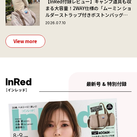
【InRed付録レビュー】キャンプ道具も収
まる大容量！2WAY仕様の「ムーミン ショ
ルダーストラップ付きボストンバッグ」
が夏旅におすすめな理由
2026.07.10
View more
InRed
最新号 & 特別付録
［インレッド］