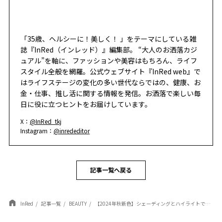
「35歳、ヘルシーに！美しく！ 」をテーマにしている雑
誌『InRed（インレッド）』編集部。 “大人のお洒落カジ
ュアル”を軸に、ファッションや美容はもちろん、ライフ
スタイル全般を網羅。公式ウェブサイト『InRed web』で
はライフステージの変化の多い世代ならではの、健康、お
金・仕事、推し活に関する情報を発信。お洒落で楽しい毎
日に役に立つヒントをお届けしています。
X：
@InRed_tkj
Instagram：
@inrededitor
記事一覧へ戻る
InRed
記事一覧
BEAUTY
【2024年秋新色】シェーディングとハイライトであか抜け♡／美容担当の推しコスメ