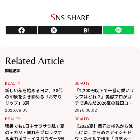
S
NS SHARE
Related Article
関連記事
BEAUTY
BEAUTY
新しい私を始める日に。30代
「2,200円以下で一番可愛いリ
の印象を引き締める「お守り
ップはどれ？」美容プロがガ
リップ」3選
チで選んだ2026夏の韓国コス
メ3選
2026.08.05
2026.08.02
BEAUTY
BEAUTY
猛暑でも1日中サラサラ肌！夏
【2026夏】目元と指先から涼
のテカリ・崩れをブロックす
しげに。きらめきアイシャド
る実力派フェイスパウダー3選
ウ・ネイルで作る「涼感メイ