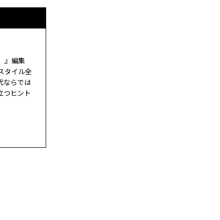
ド）』編集
スタイル全
代ならでは
立つヒント