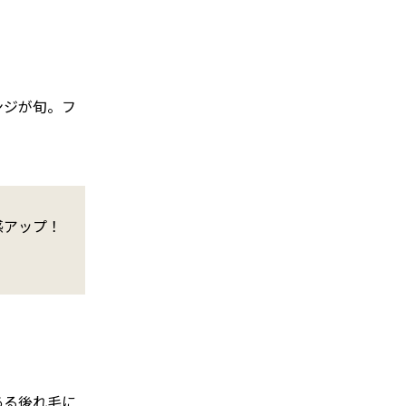
ンジが旬。フ
感アップ！
ある後れ毛に