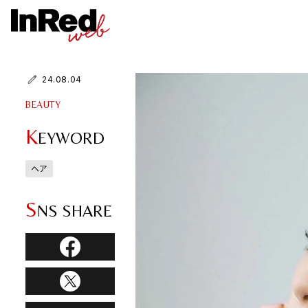
24.08.04
BEAUTY
K
EYWORD
ヘア
S
NS SHARE