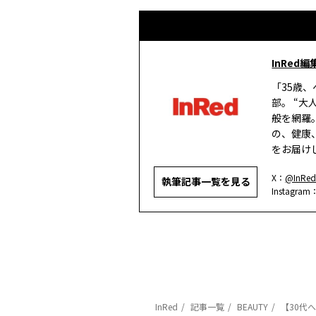
InRed編
「35歳
部。 “
般を網羅
の、健康
をお届け
X：
@InRed
執筆記事一覧を見る
Instagram
InRed
記事一覧
BEAUTY
【30代