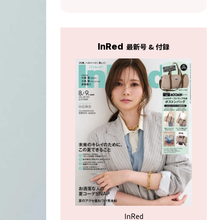
YouTuber・
気YouTuber・
AYAMARさんに教
AYAMARさんに教
わる】
わる】
InRed
最新号 & 付録
InRed