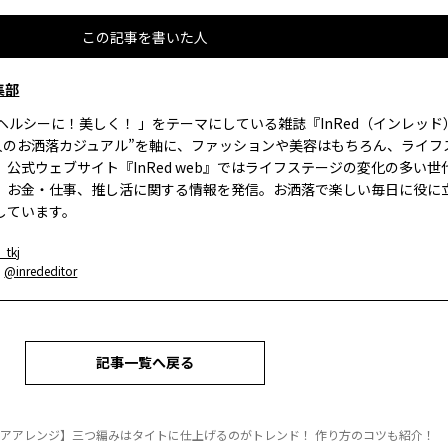
この記事を書いた人
集部
、ヘルシーに！美しく！ 」をテーマにしている雑誌『InRed（インレッ
大人のお洒落カジュアル”を軸に、ファッションや美容はもちろん、ライフ
。公式ウェブサイト『InRed web』ではライフステージの変化の多い世
、お金・仕事、推し活に関する情報を発信。お洒落で楽しい毎日に役に
しています。
_tkj
：
@inrededitor
記事一覧へ戻る
へアアレンジ】三つ編みはタイトに仕上げるのがトレンド！ 作り方のコツも紹介！