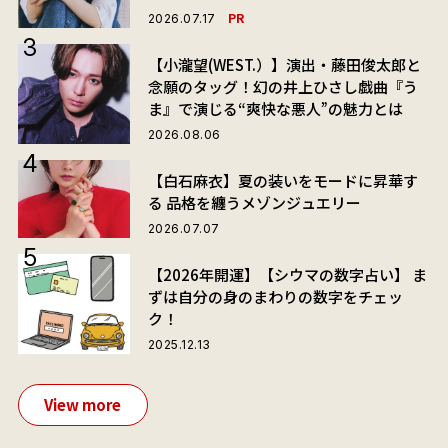
PR
2026.07.17
【小瀧望(WEST.）】演出・藤田俊太郎と
念願のタッグ！幻の井上ひさし戯曲『う
ま』で演じる“爽快な悪人”の魅力とは
2026.08.06
【白石麻衣】夏の装いをモードに昇華す
る 品格を纏うメゾンジュエリー
2026.07.07
【2026年開運】【シウマの数字占い】 ま
ずは自分の身のまわりの数字をチェッ
ク！
2025.12.13
View more