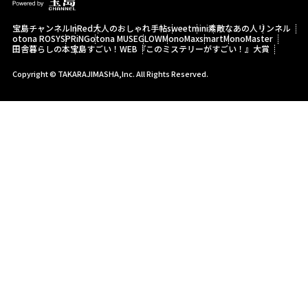
宝島チャンネル
InRed
大人のおしゃれ手帖
sweet
mini
素敵なあの人
リンネル
otona ROSY
SPRiNG
otona MUSE
GLOW
MonoMax
smart
MonoMaster
田舎暮らしの本
宝島すごい！WEB
『このミステリーがすごい！』大賞
Copyright © TAKARAJIMASHA,Inc. All Rights Reserved.