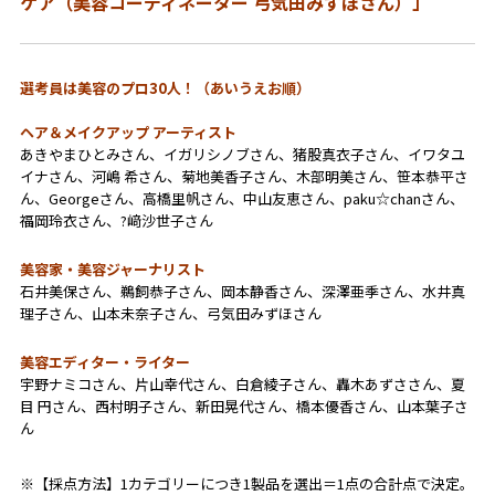
ケア（美容コーディネーター 弓気田みずほさん）」
選考員は美容のプロ30人！（あいうえお順）
ヘア＆メイクアップ アーティスト
あきやまひとみさん、イガリシノブさん、猪股真衣子さん、イワタユ
イナさん、河嶋 希さん、菊地美香子さん、木部明美さん、笹本恭平さ
ん、Georgeさん、高橋里帆さん、中山友恵さん、paku☆chanさん、
福岡玲衣さん、?﨑沙世子さん
美容家・美容ジャーナリスト
石井美保さん、鵜飼恭子さん、岡本静香さん、深澤亜季さん、水井真
理子さん、山本未奈子さん、弓気田みずほさん
美容エディター・ライター
宇野ナミコさん、片山幸代さん、白倉綾子さん、轟木あずささん、夏
目 円さん、西村明子さん、新田晃代さん、橋本優香さん、山本葉子さ
ん
※【採点方法】1カテゴリーにつき1製品を選出＝1点の合計点で決定。