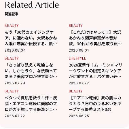
Related Article
関連記事
BEAUTY
BEAUTY
もう「30代のエイジングケ
【これだけはやって！】大沢
ア」に迷わない。大沢あかね
あかね＆瀬戸麻実が本音対
＆瀬戸麻実が伝授する、肌が
談。30代から美肌を取り戻す
変わるポジティブ美肌習慣
スキンケアの正解
2026.08.04
2026.08.01
BEAUTY
LIFESTYLE
「さっぱり洗えて乾燥しな
2026夏新作｜ムーミン×マリ
い、しかもラク」な洗顔って
ークワントの限定スキンケア
ある？美容プロが推す夏ジェ
が可愛すぎる！パケ買い必至
ル3選
＆夏の肌悩みも優秀ケア
2026.07.28
2026.07.27
BEAUTY
BEAUTY
ベタつく夏肌を救う！汗・皮
【エアコン乾燥】夏の肌はカ
脂・エアコン乾燥に美容のプ
ラカラ？日中のうるおいをキ
ロがガチ推しする保湿ジェル3
ープする優秀ミスト3選
選
2026.07.22
2026.06.25