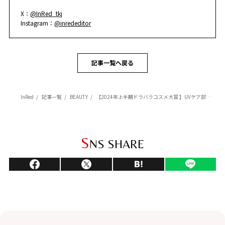
X：
@InRed_tkj
Instagram：
@inrededitor
記事一覧へ戻る
InRed
記事一覧
BEAUTY
【2024年上半期ドラバラコスメ大賞 】UVケア部門1位は『オバジ』！ ビタミンC配合で日中の肌をケア！
S
NS SHARE